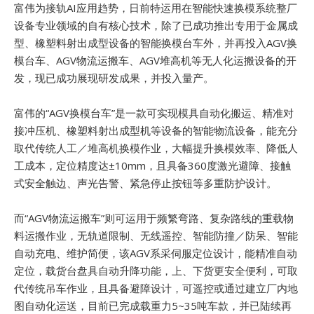
富伟为接轨AI应用趋势，日前特运用在智能快速换模系统整厂
设备专业领域的自有核心技术，除了已成功推出专用于金属成
型、橡塑料射出成型设备的智能换模台车外，并再投入AGV换
模台车、AGV物流运搬车、AGV堆高机等无人化运搬设备的开
发，现已成功展现研发成果，并投入量产。
富伟的“AGV换模台车”是一款可实现模具自动化搬运、精准对
接冲压机、橡塑料射出成型机等设备的智能物流设备，能充分
取代传统人工／堆高机换模作业，大幅提升换模效率、降低人
工成本，定位精度达±10mm，且具备360度激光避障、接触
式安全触边、声光告警、紧急停止按钮等多重防护设计。
而“AGV物流运搬车”则可运用于频繁弯路、复杂路线的重载物
料运搬作业，无轨道限制、无线遥控、智能防撞／防呆、智能
自动充电、维护简便，该AGV系采伺服定位设计，能精准自动
定位，载货台盘具自动升降功能，上、下货更安全便利，可取
代传统吊车作业，且具备避障设计，可遥控或通过建立厂内地
图自动化运送，目前已完成载重力5~35吨车款，并已陆续再