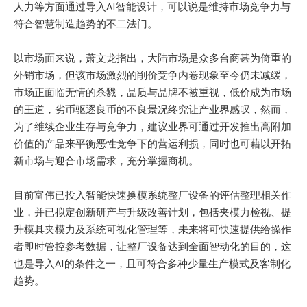
人力等方面通过导入AI智能设计，可以说是维持市场竞争力与
符合智慧制造趋势的不二法门。
以市场面来说，萧文龙指出，大陆市场是众多台商甚为倚重的
外销市场，但该市场激烈的削价竞争内卷现象至今仍未减缓，
市场正面临无情的杀戮，品质与品牌不被重视，低价成为市场
的王道，劣币驱逐良币的不良景况终究让产业界感叹，然而，
为了维续企业生存与竞争力，建议业界可通过开发推出高附加
价值的产品来平衡恶性竞争下的营运利损，同时也可藉以开拓
新市场与迎合市场需求，充分掌握商机。
目前富伟已投入智能快速换模系统整厂设备的评估整理相关作
业，并已拟定创新研产与升级改善计划，包括夹模力检视、提
升模具夹模力及系统可视化管理等，未来将可快速提供给操作
者即时管控参考数据，让整厂设备达到全面智动化的目的，这
也是导入AI的条件之一，且可符合多种少量生产模式及客制化
趋势。