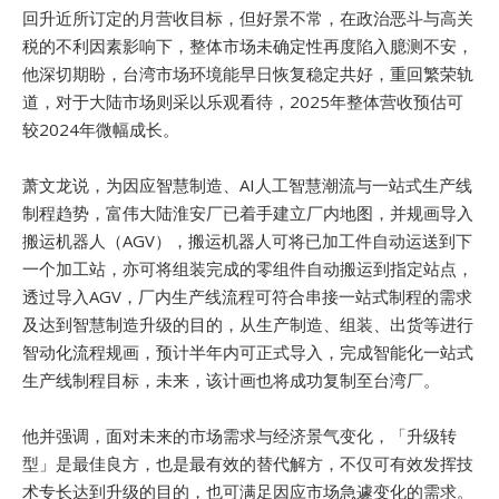
回升近所订定的月营收目标，但好景不常，在政治恶斗与高关
税的不利因素影响下，整体市场未确定性再度陷入臆测不安，
他深切期盼，台湾市场环境能早日恢复稳定共好，重回繁荣轨
道，对于大陆市场则采以乐观看待，2025年整体营收预估可
较2024年微幅成长。
萧文龙说，为因应智慧制造、AI人工智慧潮流与一站式生产线
制程趋势，富伟大陆淮安厂已着手建立厂内地图，并规画导入
搬运机器人（AGV），搬运机器人可将已加工件自动运送到下
一个加工站，亦可将组装完成的零组件自动搬运到指定站点，
透过导入AGV，厂内生产线流程可符合串接一站式制程的需求
及达到智慧制造升级的目的，从生产制造、组装、出货等进行
智动化流程规画，预计半年内可正式导入，完成智能化一站式
生产线制程目标，未来，该计画也将成功复制至台湾厂。
他并强调，面对未来的市场需求与经济景气变化，「升级转
型」是最佳良方，也是最有效的替代解方，不仅可有效发挥技
术专长达到升级的目的，也可满足因应市场急遽变化的需求。