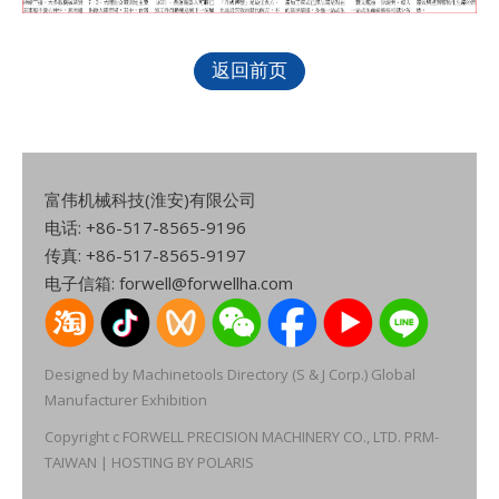
返回前页
富伟机械科技(淮安)有限公司
电话: +86-517-8565-9196
传真: +86-517-8565-9197
电子信箱: forwell@forwellha.com
Designed by
Machinetools Directory
(S & J Corp.)
Global
Manufacturer Exhibition
Copyright c FORWELL PRECISION MACHINERY CO., LTD.
PRM-
TAIWAN
| HOSTING BY
POLARIS