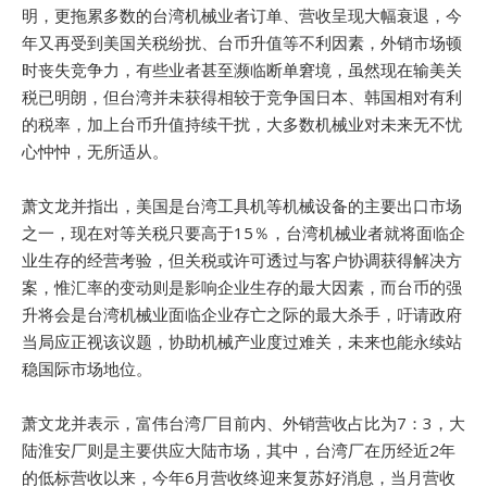
明，更拖累多数的台湾机械业者订单、营收呈现大幅衰退，今
年又再受到美国关税纷扰、台币升值等不利因素，外销市场顿
时丧失竞争力，有些业者甚至濒临断单窘境，虽然现在输美关
税已明朗，但台湾并未获得相较于竞争国日本、韩国相对有利
的税率，加上台币升值持续干扰，大多数机械业对未来无不忧
心忡忡，无所适从。
萧文龙并指出，美国是台湾工具机等机械设备的主要出口市场
之一，现在对等关税只要高于15％，台湾机械业者就将面临企
业生存的经营考验，但关税或许可透过与客户协调获得解决方
案，惟汇率的变动则是影响企业生存的最大因素，而台币的强
升将会是台湾机械业面临企业存亡之际的最大杀手，吁请政府
当局应正视该议题，协助机械产业度过难关，未来也能永续站
稳国际市场地位。
萧文龙并表示，富伟台湾厂目前内、外销营收占比为7：3，大
陆淮安厂则是主要供应大陆市场，其中，台湾厂在历经近2年
的低标营收以来，今年6月营收终迎来复苏好消息，当月营收